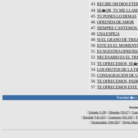
43.
RECIBE OH DIOS ETE
44.
SE�OR, TU ME LLAM
45.
TU PONES LO DEMAS
46.
OFRENDA DE AMOR
47.
SIEMPRE CANTEMOS
48.
UNA ESPIGA
49.
SI EL GRANO DE TRI
50.
ESTE ES EL MOMENT
51.
ES NUESTRA OFREND
52.
NECESARIO ES EL TRI
53.
TE OFRECEMOS, SE
54.
LOS FRUTOS DE LA T
55.
CONSAGRACION DE U
56.
TE OFRECEMOS, PAD
57.
TE OFRECEMOS ESTE
Trascripci�n y Acord
Seccio
|
Entrada (1-28)
|
Ofrendas (29-57)
|
Comu
|
Navidad (142-161)
|
Cuaresma (162-191)
|
P
|
Vocacionales (244-262)
|
Virgen Mari