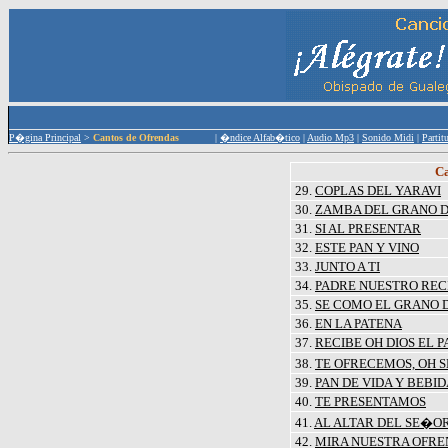
P�gina Principal
>
Cantos de Ofrendas
|
�ndice Alfab�tico
|
Audio Mp3
|
Sonido Midi
|
Partit
Ca
29.
COPLAS DEL YARAVI
30.
ZAMBA DEL GRANO D
31.
SI AL PRESENTAR
32.
ESTE PAN Y VINO
33.
JUNTO A TI
34.
PADRE NUESTRO REC
35.
SE COMO EL GRANO 
36.
EN LA PATENA
37.
RECIBE OH DIOS EL P
38.
TE OFRECEMOS, OH 
39.
PAN DE VIDA Y BEBID
40.
TE PRESENTAMOS
41.
AL ALTAR DEL SE�O
42.
MIRA NUESTRA OFR