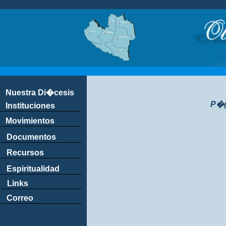
Nuestra Di�cesis
P�g
Instituciones
Movimientos
Documentos
Recursos
Espiritualidad
Links
Correo